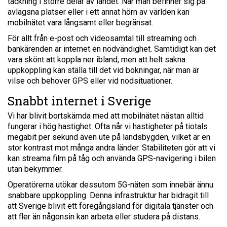
täckning i större delar av landet. När man befinner sig på
avlägsna platser eller i ett annat hörn av världen kan
mobilnätet vara långsamt eller begränsat.
För allt från e-post och videosamtal till streaming och
bankärenden är internet en nödvändighet. Samtidigt kan det
vara skönt att koppla ner ibland, men att helt sakna
uppkoppling kan ställa till det vid bokningar, när man är
vilse och behöver GPS eller vid nödsituationer.
Snabbt internet i Sverige
Vi har blivit bortskämda med att mobilnätet nästan alltid
fungerar i hög hastighet. Ofta når vi hastigheter på tiotals
megabit per sekund även ute på landsbygden, vilket är en
stor kontrast mot många andra länder. Stabiliteten gör att vi
kan streama film på tåg och använda GPS-navigering i bilen
utan bekymmer.
Operatörerna utökar dessutom 5G-näten som innebär ännu
snabbare uppkoppling. Denna infrastruktur har bidragit till
att Sverige blivit ett föregångsland för digitala tjänster och
att fler än någonsin kan arbeta eller studera på distans.