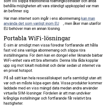
som vill slippa traditionella roamingkostnader och ändå
behålla möjligheten att vara ständigt uppkopplad var man
än befinner sig.
Har man internet som ingår i ens abonnemang
kan man
använda det som vanligt inom EU
, men åker man utanför
EU behöver man en annan lösning.
Portabla WiFi-lösningar
E-sim är smidigt men vissa föredrar fortfarande att hålla
fast vid sina vanliga abonnemang och slippa röra
inställningarna. För dem kan en dongel eller liknande bärbar
WiFi-enhet vara ett bra alternativ. Denna lilla låda kopplar
upp sig mot lokalt mobilnät och delar sedan ut internet via
en privat hotspot.
På så sätt kan hela resesällskapet surfa samtidigt utan att
var och en måste köpa egen data. Vissa produkter kommer
laddade med en viss mängd data medan andra använder
virtuella SIM-lösningar. Fördelen är att man undviker
krångliga inställningar och fortfarande får relativt bra
hastigheter.