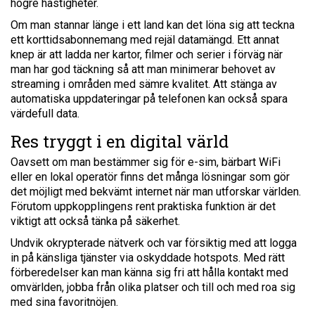
högre hastigheter.
Om man stannar länge i ett land kan det löna sig att teckna
ett korttidsabonnemang med rejäl datamängd. Ett annat
knep är att ladda ner kartor, filmer och serier i förväg när
man har god täckning så att man minimerar behovet av
streaming i områden med sämre kvalitet. Att stänga av
automatiska uppdateringar på telefonen kan också spara
värdefull data.
Res tryggt i en digital värld
Oavsett om man bestämmer sig för e-sim, bärbart WiFi
eller en lokal operatör finns det många lösningar som gör
det möjligt med bekvämt internet när man utforskar världen.
Förutom uppkopplingens rent praktiska funktion är det
viktigt att också tänka på säkerhet.
Undvik okrypterade nätverk och var försiktig med att logga
in på känsliga tjänster via oskyddade hotspots. Med rätt
förberedelser kan man känna sig fri att hålla kontakt med
omvärlden, jobba från olika platser och till och med roa sig
med sina favoritnöjen.