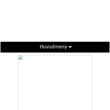
Huvudmeny