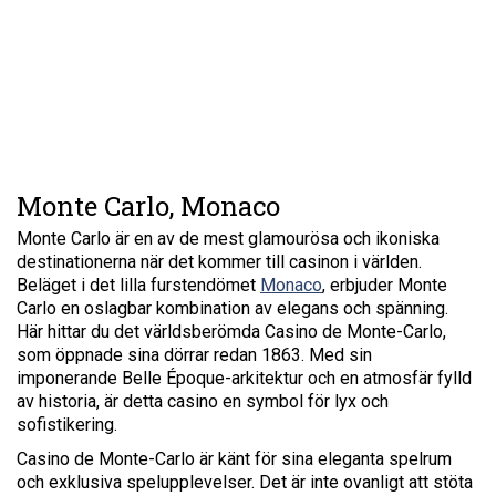
Monte Carlo, Monaco
Monte Carlo är en av de mest glamourösa och ikoniska
destinationerna när det kommer till casinon i världen.
Beläget i det lilla furstendömet
Monaco
, erbjuder Monte
Carlo en oslagbar kombination av elegans och spänning.
Här hittar du det världsberömda Casino de Monte-Carlo,
som öppnade sina dörrar redan 1863. Med sin
imponerande Belle Époque-arkitektur och en atmosfär fylld
av historia, är detta casino en symbol för lyx och
sofistikering.
Casino de Monte-Carlo är känt för sina eleganta spelrum
och exklusiva spelupplevelser. Det är inte ovanligt att stöta