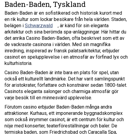
Baden-Baden, Tyskland
Baden-Baden är en sofistikerad och historisk kurort med
en rik kultur som lockar besökare från hela världen. Staden,
belägen i
Schwarzwald
, är känd för sin eleganta
arkitektur och sina berömda spa-anläggningar. Här hittar du
det anrika Casino Baden-Baden, ofta beskrivet som ett av
de vackraste casinona i världen. Med sin magnifika
inredning, inspirerad av fransk palatsarkitektur, erbjuder
casinot en spelupplevelse i en atmosfär av förfinad lyx och
kulturhistoria.
Casino Baden-Baden är inte bara en plats för spel, utan
också ett kulturellt landmärke. Det har varit samlingspunkt
för aristokrater, författare och konstnärer sedan 1800-talet.
Casinots eleganta salonger och charmiga atmosfär gör
varje besök till en minnesvärd upplevelse.
Förutom casino erbjuder Baden-Baden många andra
attraktioner. Kurhaus, ett imponerande byggnadskomplex
som också inrymmer casinot, är ett centrum för kultur och
nöje med konserter, teaterföreställningar och baler. De
termiska baden, som Friedrichsbad och Caracalla Spa,