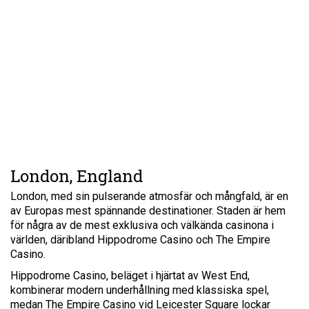
London, England
London, med sin pulserande atmosfär och mångfald, är en
av Europas mest spännande destinationer. Staden är hem
för några av de mest exklusiva och välkända casinona i
världen, däribland Hippodrome Casino och The Empire
Casino.
Hippodrome Casino, beläget i hjärtat av West End,
kombinerar modern underhållning med klassiska spel,
medan The Empire Casino vid Leicester Square lockar