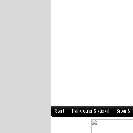
Start
Trafikregler & vägval
Broar & f