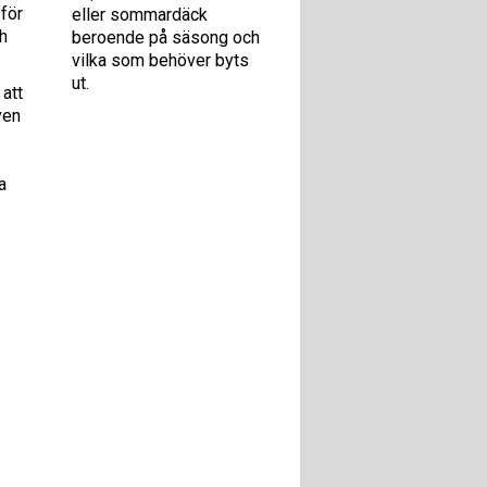
 för
eller sommardäck
ch
beroende på säsong och
vilka som behöver byts
ut.
 att
ven
a