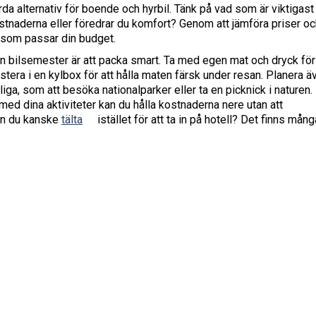
ärda alternativ för boende och hyrbil. Tänk på vad som är viktigast
ostnaderna eller föredrar du komfort? Genom att jämföra priser o
l som passar din budget.
din bilsemester är att packa smart. Ta med egen mat och dryck för
tera i en kylbox för att hålla maten färsk under resan. Planera ä
illiga, som att besöka nationalparker eller ta en picknick i naturen.
med dina aktiviteter kan du hålla kostnaderna nere utan att
n du kanske
tälta
istället för att ta in på hotell? Det finns mång