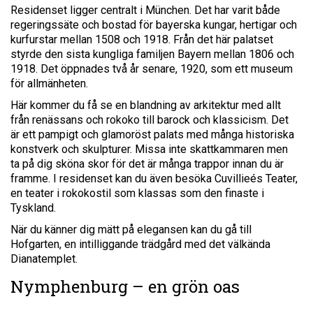
Residenset ligger centralt i München. Det har varit både
regeringssäte och bostad för bayerska kungar, hertigar och
kurfurstar mellan 1508 och 1918. Från det här palatset
styrde den sista kungliga familjen Bayern mellan 1806 och
1918. Det öppnades två år senare, 1920, som ett museum
för allmänheten.
Här kommer du få se en blandning av arkitektur med allt
från renässans och rokoko till barock och klassicism. Det
är ett pampigt och glamoröst palats med många historiska
konstverk och skulpturer. Missa inte skattkammaren men
ta på dig sköna skor för det är många trappor innan du är
framme. I residenset kan du även besöka Cuvillieés Teater,
en teater i rokokostil som klassas som den finaste i
Tyskland.
När du känner dig mätt på elegansen kan du gå till
Hofgarten, en intilliggande trädgård med det välkända
Dianatemplet.
Nymphenburg – en grön oas