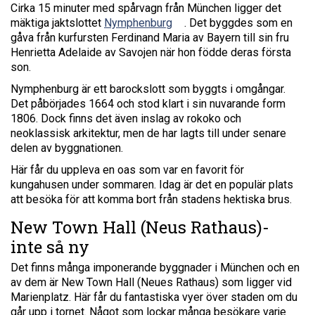
Cirka 15 minuter med spårvagn från München ligger det
mäktiga jaktslottet
Nymphenburg
. Det byggdes som en
gåva från kurfursten Ferdinand Maria av Bayern till sin fru
Henrietta Adelaide av Savojen när hon födde deras första
son.
Nymphenburg är ett barockslott som byggts i omgångar.
Det påbörjades 1664 och stod klart i sin nuvarande form
1806. Dock finns det även inslag av rokoko och
neoklassisk arkitektur, men de har lagts till under senare
delen av byggnationen.
Här får du uppleva en oas som var en favorit för
kungahusen under sommaren. Idag är det en populär plats
att besöka för att komma bort från stadens hektiska brus.
New Town Hall (Neus Rathaus)-
inte så ny
Det finns många imponerande byggnader i München och en
av dem är New Town Hall (Neues Rathaus) som ligger vid
Marienplatz. Här får du fantastiska vyer över staden om du
går upp i tornet. Något som lockar många besökare varje