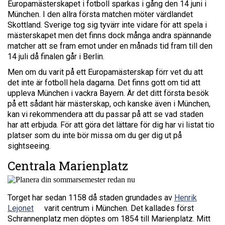
Europamästerskapet i fotboll sparkas i gång den 14 juni i
München. I den allra första matchen möter värdlandet
Skottland. Sverige tog sig tyvärr inte vidare för att spela i
mästerskapet men det finns dock många andra spännande
matcher att se fram emot under en månads tid fram till den
14 juli då finalen går i Berlin.
Men om du varit på ett Europamästerskap förr vet du att
det inte är fotboll hela dagarna. Det finns gott om tid att
uppleva München i vackra Bayern. Är det ditt första besök
på ett sådant här mästerskap, och kanske även i München,
kan vi rekommendera att du passar på att se vad staden
har att erbjuda. För att göra det lättare för dig har vi listat tio
platser som du inte bör missa om du ger dig ut på
sightseeing.
Centrala Marienplatz
Torget har sedan 1158 då staden grundades av
Henrik
Lejonet
varit centrum i München. Det kallades först
Schrannenplatz men döptes om 1854 till Marienplatz. Mitt