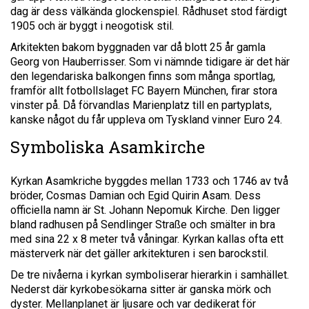
dag är dess välkända glockenspiel. Rådhuset stod färdigt
1905 och är byggt i neogotisk stil.
Arkitekten bakom byggnaden var då blott 25 år gamla
Georg von Hauberrisser. Som vi nämnde tidigare är det här
den legendariska balkongen finns som många sportlag,
framför allt fotbollslaget FC Bayern München, firar stora
vinster på. Då förvandlas Marienplatz till en partyplats,
kanske något du får uppleva om Tyskland vinner Euro 24.
Symboliska Asamkirche
Kyrkan Asamkriche byggdes mellan 1733 och 1746 av två
bröder, Cosmas Damian och Egid Quirin Asam. Dess
officiella namn är St. Johann Nepomuk Kirche. Den ligger
bland radhusen på Sendlinger Straße och smälter in bra
med sina 22 x 8 meter två våningar. Kyrkan kallas ofta ett
mästerverk när det gäller arkitekturen i sen barockstil.
De tre nivåerna i kyrkan symboliserar hierarkin i samhället.
Nederst där kyrkobesökarna sitter är ganska mörk och
dyster. Mellanplanet är ljusare och var dedikerat för