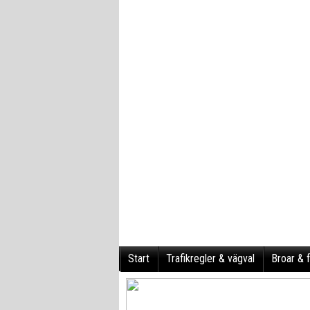
Start
Trafikregler & vägval
Broar & f