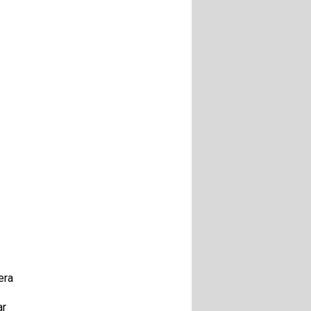
era
ar