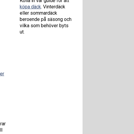
Kolla in vår guide för att
köpa däck
. Vinterdäck
eller sommardäck
beroende på säsong och
vilka som behöver byts
ut.
er
rar
ll