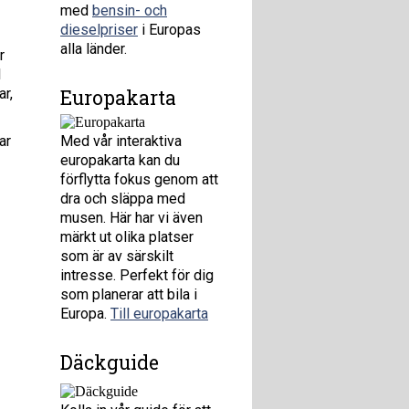
med
bensin- och
dieselpriser
i Europas
alla länder.
r
l
ar,
Europakarta
ar
Med vår interaktiva
europakarta kan du
förflytta fokus genom att
dra och släppa med
musen. Här har vi även
märkt ut olika platser
som är av särskilt
intresse. Perfekt för dig
som planerar att bila i
Europa.
Till europakarta
Däckguide