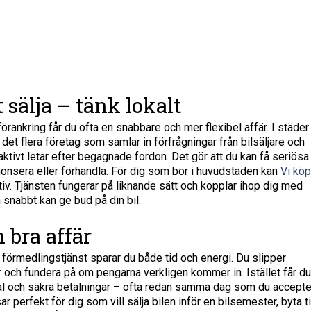
t sälja – tänk lokalt
örankring får du ofta en snabbare och mer flexibel affär. I städer
t flera företag som samlar in förfrågningar från bilsäljare och
aktivt letar efter begagnade fordon. Det gör att du kan få seriösa
nnonsera eller förhandla. För dig som bor i huvudstaden kan
Vi köp
tiv. Tjänsten fungerar på liknande sätt och kopplar ihop dig med
snabbt kan ge bud på din bil.
n bra affär
l förmedlingstjänst sparar du både tid och energi. Du slipper
er och fundera på om pengarna verkligen kommer in. Istället får du
vtal och säkra betalningar – ofta redan samma dag som du accepte
 perfekt för dig som vill sälja bilen inför en bilsemester, byta ti