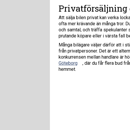
Privatförsäljning 
Att sälja bilen privat kan verka lo
ofta mer krävande än många tror. Du
och samtal, och träffa spekulanter s
prutande köpare eller i värsta fall b
Många bilägare väljer därför att i st
från privatpersoner. Det är ett alter
konkurrensen mellan handlare är h
Göteborg
, där du får flera bud f
hemmet.