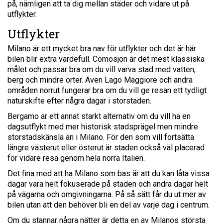
på, nämligen att ta dig mellan städer och vidare ut på
utflykter.
Utflykter
Milano är ett mycket bra nav för utflykter och det är här
bilen blir extra värdefull. Comosjön är det mest klassiska
målet och passar bra om du vill varva stad med vatten,
berg och mindre orter. Även Lago Maggiore och andra
områden norrut fungerar bra om du vill ge resan ett tydligt
naturskifte efter några dagar i storstaden.
Bergamo är ett annat starkt alternativ om du vill ha en
dagsutflykt med mer historisk stadsprägel men mindre
storstadskänsla än i Milano. För den som vill fortsätta
längre västerut eller österut är staden också väl placerad
för vidare resa genom hela norra Italien.
Det fina med att ha Milano som bas är att du kan låta vissa
dagar vara helt fokuserade på staden och andra dagar helt
på vägarna och omgivningarna. På så sätt får du ut mer av
bilen utan att den behöver bli en del av varje dag i centrum.
Om du stannar några nätter är detta en av Milanos största