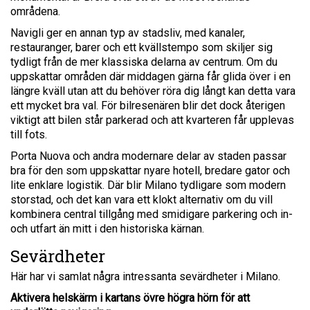
områdena.
Navigli ger en annan typ av stadsliv, med kanaler,
restauranger, barer och ett kvällstempo som skiljer sig
tydligt från de mer klassiska delarna av centrum. Om du
uppskattar områden där middagen gärna får glida över i en
längre kväll utan att du behöver röra dig långt kan detta vara
ett mycket bra val. För bilresenären blir det dock återigen
viktigt att bilen står parkerad och att kvarteren får upplevas
till fots.
Porta Nuova och andra modernare delar av staden passar
bra för den som uppskattar nyare hotell, bredare gator och
lite enklare logistik. Där blir Milano tydligare som modern
storstad, och det kan vara ett klokt alternativ om du vill
kombinera central tillgång med smidigare parkering och in-
och utfart än mitt i den historiska kärnan.
Sevärdheter
Här har vi samlat några intressanta sevärdheter i Milano.
Aktivera helskärm i kartans övre högra hörn för att