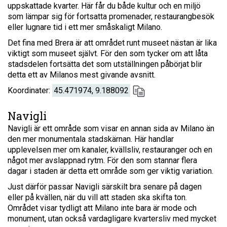
uppskattade kvarter. Här får du både kultur och en miljö
som lämpar sig för fortsatta promenader, restaurangbesök
eller lugnare tid i ett mer småskaligt Milano.
Det fina med Brera är att området runt museet nästan är lika
viktigt som museet självt. För den som tycker om att låta
stadsdelen fortsätta det som utställningen påbörjat blir
detta ett av Milanos mest givande avsnitt.
Koordinater:
45.471974, 9.188092
Navigli
Navigli är ett område som visar en annan sida av Milano än
den mer monumentala stadskärnan. Här handlar
upplevelsen mer om kanaler, kvällsliv, restauranger och en
något mer avslappnad rytm. För den som stannar flera
dagar i staden är detta ett område som ger viktig variation.
Just därför passar Navigli särskilt bra senare på dagen
eller på kvällen, när du vill att staden ska skifta ton.
Området visar tydligt att Milano inte bara är mode och
monument, utan också vardagligare kvartersliv med mycket