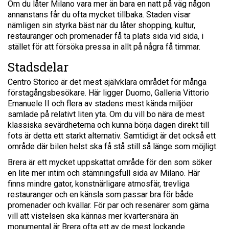
Om du låter Milano vara mer än bara en natt på väg någon
annanstans får du ofta mycket tillbaka. Staden visar
nämligen sin styrka bäst när du låter shopping, kultur,
restauranger och promenader få ta plats sida vid sida, i
stället för att försöka pressa in allt på några få timmar.
Stadsdelar
Centro Storico är det mest självklara området för många
förstagångsbesökare. Här ligger Duomo, Galleria Vittorio
Emanuele II och flera av stadens mest kända miljöer
samlade på relativt liten yta. Om du vill bo nära de mest
klassiska sevärdheterna och kunna börja dagen direkt till
fots är detta ett starkt alternativ. Samtidigt är det också ett
område där bilen helst ska få stå still så länge som möjligt.
Brera är ett mycket uppskattat område för den som söker
en lite mer intim och stämningsfull sida av Milano. Här
finns mindre gator, konstnärligare atmosfär, trevliga
restauranger och en känsla som passar bra för både
promenader och kvällar. För par och resenärer som gärna
vill att vistelsen ska kännas mer kvartersnära än
monumental är Brera ofta ett av de mest lockande