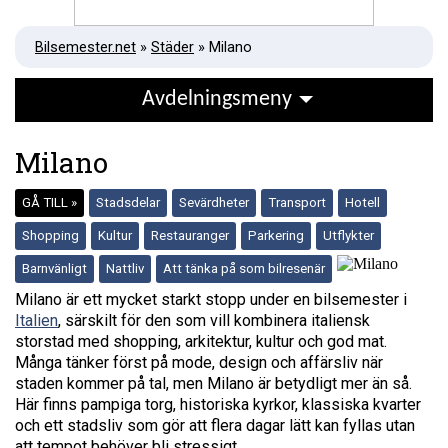
Bilsemester.net
»
Städer
» Milano
Avdelningsmeny
Milano
GÅ TILL »
Stadsdelar
Sevärdheter
Transport
Hotell
Shopping
Kultur
Restauranger
Parkering
Utflykter
Barnvänligt
Nattliv
Att tänka på som bilresenär
Milano är ett mycket starkt stopp under en bilsemester i
Italien
, särskilt för den som vill kombinera italiensk
storstad med shopping, arkitektur, kultur och god mat.
Många tänker först på mode, design och affärsliv när
staden kommer på tal, men Milano är betydligt mer än så.
Här finns pampiga torg, historiska kyrkor, klassiska kvarter
och ett stadsliv som gör att flera dagar lätt kan fyllas utan
att tempot behöver bli stressigt.