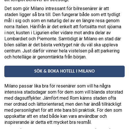
Det som gör Milano intressant för bilresenärer är att
staden ligger så bra till. Den fungerar både som ett tydligt
mål i sig och som en naturlig del av en längre resa genom
norra Italien. Härifrån är det enkelt att fortsätta mot sjöarna
i norr, kusten i Ligurien eller vidare mot andra delar av
Lombardiet och Piemonte. Samtidigt är Milano en stad där
bilen sällan är det bästa verktyget när du väl ska uppleva
centrum. Just därför vinner hela vistelsen på att parkering
och hotelläge är genomtänkta från början.
SÖK & BOKA HOTELL I MILANO
Milano passar lika bra för resenärer som vill ha några
intensiva stadsdagar som för dem som vill blanda storstad
med dagsutflykter. Jämfört med Rom känns staden ofta
mer ordnad och lättorienterad, men den har ändå tillräckligt
med personlighet för att inte bara bli praktisk. För den som
uppskattar att en stad både kan vara användbar och
inspirerande är detta ett mycket bra resmål.