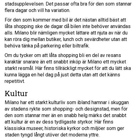
stadsupplevelsen. Det passar ofta bra för den som stannar
flera dagar och vill ha variation.
För den som kommer med bil är det nästan alltid bäst att
låta shopping ske de dagar då bilen inte behöver användas
alls. Milano blir nämligen mycket lättare att njuta av när du
kan röra dig mellan butiker, lunch och sevärdheter utan att
behöva tänka på parkering eller biltrafik.
Om du tycker om att låta shopping bli en del av resans
karaktär snarare än ett snabbt inköp är Milano ett mycket
starkt resmål. Här finns tillräckligt mycket för att du lätt ska
kunna lägga en hel dag på just detta utan att det känns
repetitivt.
Kultur
Milano har ett starkt kulturliv som ibland hamnar i skuggan
av stadens rykte som shopping- och designstad, men för
den som stannar mer än en snabb helg märks det snabbt
att kultur är en av dess tydligaste styrkor. Här finns
klassiska museer, historiska kyrkor och miljöer som ger
staden tyngd långt utöver det moderna yttre.