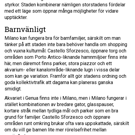
styrkor. Staden kombinerar nämligen storstadens fördelar
med ett läge som öppnar många möjligheter för vidare
upptäckter.
Barnvänligt
Milano kan fungera bra för barnfamiljer, särskilt om man
tänker på att staden inte bara behöver handla om shopping
och vuxna kulturmål. Castello Sforzesco, öppnare torg och
områden som Porto Antico-liknande hamnmiljöer finns inte
här, men däremot finns parker, stora piazzor och ett
akvarium- eller kanalområde-liknande lugn i vissa delar
som kan ge variation. Framför allt gör stadens ordning och
goda kollektivtrafik att dagarna kan planeras ganska
smidigt.
Akvariet i Genua finns inte i Milano, men i Milano fungerar i
stället kombinationen av bredare gator, glasspauser,
kortare stråk mellan tydliga mål och parker som en bra
grund för familjer. Castello Sforzesco och öppnare
områden runt omkring brukar ofta vara uppskattade, särskilt
om du vill ge barnen lite mer rörelsefrihet mellan