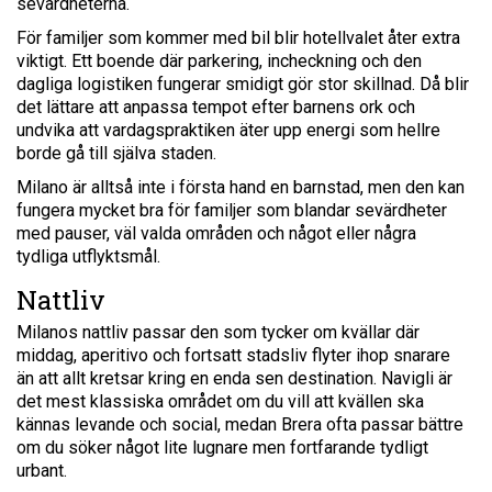
sevärdheterna.
För familjer som kommer med bil blir hotellvalet åter extra
viktigt. Ett boende där parkering, incheckning och den
dagliga logistiken fungerar smidigt gör stor skillnad. Då blir
det lättare att anpassa tempot efter barnens ork och
undvika att vardagspraktiken äter upp energi som hellre
borde gå till själva staden.
Milano är alltså inte i första hand en barnstad, men den kan
fungera mycket bra för familjer som blandar sevärdheter
med pauser, väl valda områden och något eller några
tydliga utflyktsmål.
Nattliv
Milanos nattliv passar den som tycker om kvällar där
middag, aperitivo och fortsatt stadsliv flyter ihop snarare
än att allt kretsar kring en enda sen destination. Navigli är
det mest klassiska området om du vill att kvällen ska
kännas levande och social, medan Brera ofta passar bättre
om du söker något lite lugnare men fortfarande tydligt
urbant.