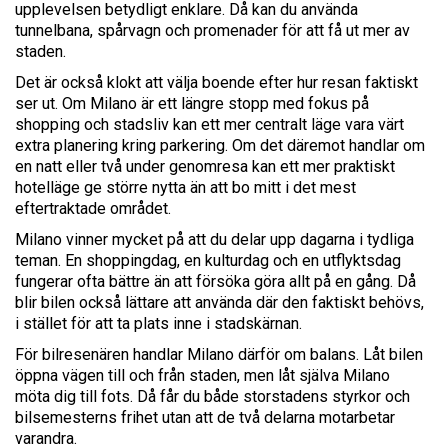
upplevelsen betydligt enklare. Då kan du använda
tunnelbana, spårvagn och promenader för att få ut mer av
staden.
Det är också klokt att välja boende efter hur resan faktiskt
ser ut. Om Milano är ett längre stopp med fokus på
shopping och stadsliv kan ett mer centralt läge vara värt
extra planering kring parkering. Om det däremot handlar om
en natt eller två under genomresa kan ett mer praktiskt
hotelläge ge större nytta än att bo mitt i det mest
eftertraktade området.
Milano vinner mycket på att du delar upp dagarna i tydliga
teman. En shoppingdag, en kulturdag och en utflyktsdag
fungerar ofta bättre än att försöka göra allt på en gång. Då
blir bilen också lättare att använda där den faktiskt behövs,
i stället för att ta plats inne i stadskärnan.
För bilresenären handlar Milano därför om balans. Låt bilen
öppna vägen till och från staden, men låt själva Milano
möta dig till fots. Då får du både storstadens styrkor och
bilsemesterns frihet utan att de två delarna motarbetar
varandra.