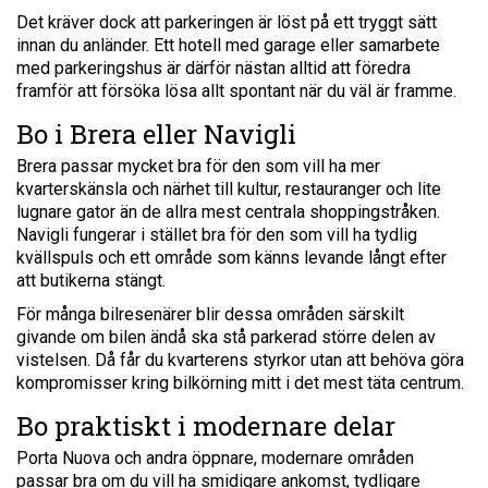
Det kräver dock att parkeringen är löst på ett tryggt sätt
innan du anländer. Ett hotell med garage eller samarbete
med parkeringshus är därför nästan alltid att föredra
framför att försöka lösa allt spontant när du väl är framme.
Bo i Brera eller Navigli
Brera passar mycket bra för den som vill ha mer
kvarterskänsla och närhet till kultur, restauranger och lite
lugnare gator än de allra mest centrala shoppingstråken.
Navigli fungerar i stället bra för den som vill ha tydlig
kvällspuls och ett område som känns levande långt efter
att butikerna stängt.
För många bilresenärer blir dessa områden särskilt
givande om bilen ändå ska stå parkerad större delen av
vistelsen. Då får du kvarterens styrkor utan att behöva göra
kompromisser kring bilkörning mitt i det mest täta centrum.
Bo praktiskt i modernare delar
Porta Nuova och andra öppnare, modernare områden
passar bra om du vill ha smidigare ankomst, tydligare