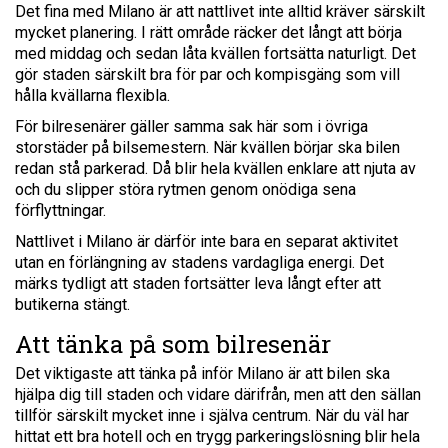
Det fina med Milano är att nattlivet inte alltid kräver särskilt
mycket planering. I rätt område räcker det långt att börja
med middag och sedan låta kvällen fortsätta naturligt. Det
gör staden särskilt bra för par och kompisgäng som vill
hålla kvällarna flexibla.
För bilresenärer gäller samma sak här som i övriga
storstäder på bilsemestern. När kvällen börjar ska bilen
redan stå parkerad. Då blir hela kvällen enklare att njuta av
och du slipper störa rytmen genom onödiga sena
förflyttningar.
Nattlivet i Milano är därför inte bara en separat aktivitet
utan en förlängning av stadens vardagliga energi. Det
märks tydligt att staden fortsätter leva långt efter att
butikerna stängt.
Att tänka på som bilresenär
Det viktigaste att tänka på inför Milano är att bilen ska
hjälpa dig till staden och vidare därifrån, men att den sällan
tillför särskilt mycket inne i själva centrum. När du väl har
hittat ett bra hotell och en trygg parkeringslösning blir hela