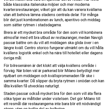
både klassiska italienska miljöer och mer moderna
kvartersrestauranger, vilket gör att du kan variera kvällarna
utan att behöva lämna stadens centrala delar. För många
blir det just kombinationen av lunch, aperitivo och middag
som sätter rytmen i stadsdagarna.
Brera är ett mycket bra område för den som vill kombinera
atmosfär med ett bra utbud av restauranger, medan Navigli
passar bättre om du vill att middagen ska glida över i en
längre kväll. Centro storico fungerar utmärkt om du vill hålla
kvällens logistik enkel och ha nära till hotellet eller dagens
övriga mål.
För bilresenären är det klokt att välja kvällens område i
förväg. När bilen väl är parkerad blir Milano betydligt mer
njutbart om middagen och kvällspromenaden får ske i
samma kvarter. Då slipper du bryta rytmen i onödan och kan
låta kvällen få utvecklas naturligt.
Staden passar också mycket bra för den som vill äta flera
olika typer av måltider under vistelsen. Det gör Milano till
ett resmål där restaurangerna inte bara blir ett nödvändigt
stopp, utan en tydlig del av helheten.