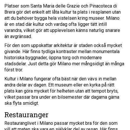
Platser som Santa Maria delle Grazie och Pinacoteca di
Brera gör det enkelt att låta kultur ta plats i resplanen utan
att du behöver bygga hela vistelsen kring museer. Milano
är en stad där kultur och vardag ofta ligger tätt intill
varandra, vilket gör att upplevelsen känns naturlig snarare
än avgränsad.
För den som uppskattar arkitektur är staden också mycket
givande. Här finns tydliga kontraster mellan monumentala
historiska byggnader, öppna torg och modernare
stadsdelar. Just detta gör Milano mer mångsidigt än många
först tror.
Kultur i Milano fungerar ofta bäst när den vävs in mellan
andra delar av dagen. Ett museum eller en kyrka på rätt
plats kan göra mycket för helheten utan att tempot bryts,
vilket passar bra under en bilsemester där dagarna gärna
ska flyta smidigt.
Restauranger
Restauranglivet i Milano passar mycket bra för den som
vill att maten ska vara en självklar del av resan. Här finns