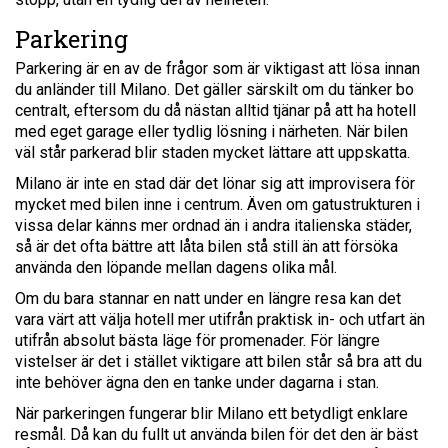
Parkering
Parkering är en av de frågor som är viktigast att lösa innan
du anländer till Milano. Det gäller särskilt om du tänker bo
centralt, eftersom du då nästan alltid tjänar på att ha hotell
med eget garage eller tydlig lösning i närheten. När bilen
väl står parkerad blir staden mycket lättare att uppskatta.
Milano är inte en stad där det lönar sig att improvisera för
mycket med bilen inne i centrum. Även om gatustrukturen i
vissa delar känns mer ordnad än i andra italienska städer,
så är det ofta bättre att låta bilen stå still än att försöka
använda den löpande mellan dagens olika mål.
Om du bara stannar en natt under en längre resa kan det
vara värt att välja hotell mer utifrån praktisk in- och utfart än
utifrån absolut bästa läge för promenader. För längre
vistelser är det i stället viktigare att bilen står så bra att du
inte behöver ägna den en tanke under dagarna i stan.
När parkeringen fungerar blir Milano ett betydligt enklare
resmål. Då kan du fullt ut använda bilen för det den är bäst