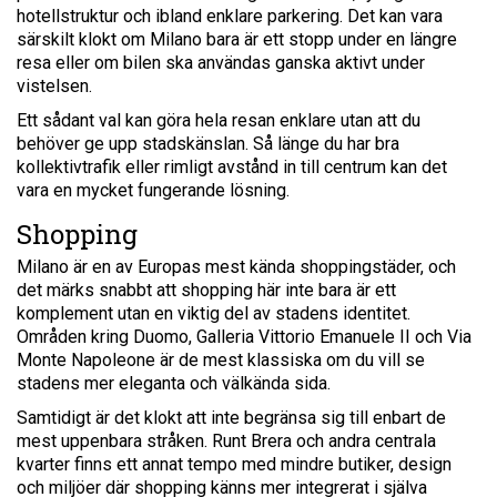
hotellstruktur och ibland enklare parkering. Det kan vara
särskilt klokt om Milano bara är ett stopp under en längre
resa eller om bilen ska användas ganska aktivt under
vistelsen.
Ett sådant val kan göra hela resan enklare utan att du
behöver ge upp stadskänslan. Så länge du har bra
kollektivtrafik eller rimligt avstånd in till centrum kan det
vara en mycket fungerande lösning.
Shopping
Milano är en av Europas mest kända shoppingstäder, och
det märks snabbt att shopping här inte bara är ett
komplement utan en viktig del av stadens identitet.
Områden kring Duomo, Galleria Vittorio Emanuele II och Via
Monte Napoleone är de mest klassiska om du vill se
stadens mer eleganta och välkända sida.
Samtidigt är det klokt att inte begränsa sig till enbart de
mest uppenbara stråken. Runt Brera och andra centrala
kvarter finns ett annat tempo med mindre butiker, design
och miljöer där shopping känns mer integrerat i själva