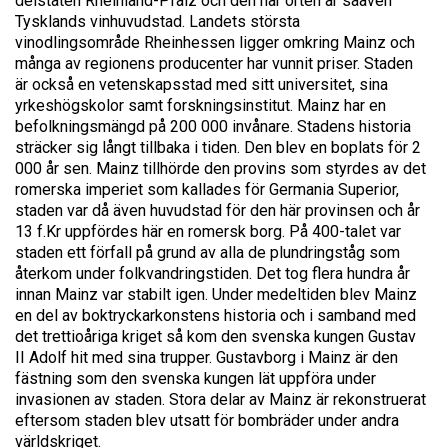
delstaten Rheinland-Pfalz och den här orten är såäven
Tysklands vinhuvudstad. Landets största
vinodlingsområde Rheinhessen ligger omkring Mainz och
många av regionens producenter har vunnit priser. Staden
är också en vetenskapsstad med sitt universitet, sina
yrkeshögskolor samt forskningsinstitut. Mainz har en
befolkningsmängd på 200 000 invånare. Stadens historia
sträcker sig långt tillbaka i tiden. Den blev en boplats för 2
000 år sen. Mainz tillhörde den provins som styrdes av det
romerska imperiet som kallades för Germania Superior,
staden var då även huvudstad för den här provinsen och år
13 f.Kr uppfördes här en romersk borg. På 400-talet var
staden ett förfall på grund av alla de plundringståg som
återkom under folkvandringstiden. Det tog flera hundra år
innan Mainz var stabilt igen. Under medeltiden blev Mainz
en del av boktryckarkonstens historia och i samband med
det trettioåriga kriget så kom den svenska kungen Gustav
II Adolf hit med sina trupper. Gustavborg i Mainz är den
fästning som den svenska kungen lät uppföra under
invasionen av staden. Stora delar av Mainz är rekonstruerat
eftersom staden blev utsatt för bombräder under andra
världskriget.