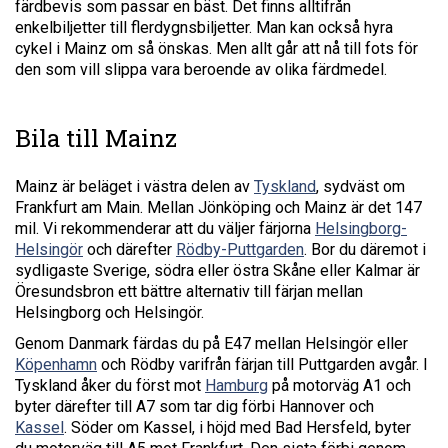
färdbevis som passar en bäst. Det finns alltifrån
enkelbiljetter till flerdygnsbiljetter. Man kan också hyra
cykel i Mainz om så önskas. Men allt går att nå till fots för
den som vill slippa vara beroende av olika färdmedel.
Bila till Mainz
Mainz är beläget i västra delen av
Tyskland
, sydväst om
Frankfurt am Main. Mellan Jönköping och Mainz är det 147
mil. Vi rekommenderar att du väljer färjorna
Helsingborg-
Helsingör
och därefter
Rödby-Puttgarden
. Bor du däremot i
sydligaste Sverige, södra eller östra Skåne eller Kalmar är
Öresundsbron ett bättre alternativ till färjan mellan
Helsingborg och Helsingör.
Genom Danmark färdas du på E47 mellan Helsingör eller
Köpenhamn
och Rödby varifrån färjan till Puttgarden avgår. I
Tyskland åker du först mot
Hamburg
på motorväg A1 och
byter därefter till A7 som tar dig förbi Hannover och
Kassel
. Söder om Kassel, i höjd med Bad Hersfeld, byter