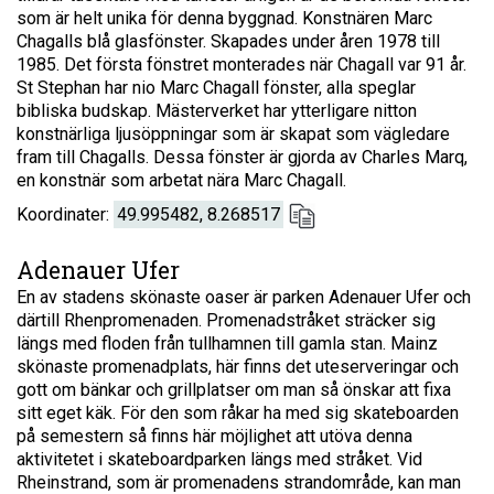
som är helt unika för denna byggnad. Konstnären Marc
Chagalls blå glasfönster. Skapades under åren 1978 till
1985. Det första fönstret monterades när Chagall var 91 år.
St Stephan har nio Marc Chagall fönster, alla speglar
bibliska budskap. Mästerverket har ytterligare nitton
konstnärliga ljusöppningar som är skapat som vägledare
fram till Chagalls. Dessa fönster är gjorda av Charles Marq,
en konstnär som arbetat nära Marc Chagall.
Koordinater:
49.995482, 8.268517
Adenauer Ufer
En av stadens skönaste oaser är parken Adenauer Ufer och
därtill Rhenpromenaden. Promenadstråket sträcker sig
längs med floden från tullhamnen till gamla stan. Mainz
skönaste promenadplats, här finns det uteserveringar och
gott om bänkar och grillplatser om man så önskar att fixa
sitt eget käk. För den som råkar ha med sig skateboarden
på semestern så finns här möjlighet att utöva denna
aktivitetet i skateboardparken längs med stråket. Vid
Rheinstrand, som är promenadens strandområde, kan man