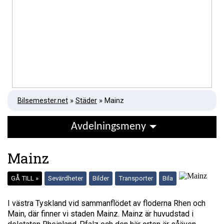
Bilsemester.net
»
Städer
» Mainz
Avdelningsmeny
Mainz
GÅ TILL »
Sevärdheter
Bilder
Transporter
Bila
I västra Tyskland vid sammanflödet av floderna Rhen och
Main, där finner vi staden Mainz. Mainz är huvudstad i