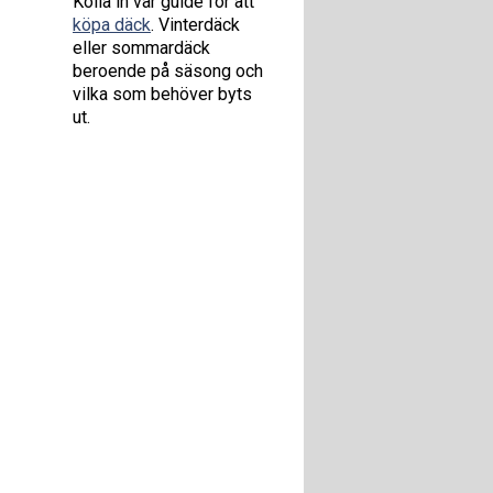
Kolla in vår guide för att
köpa däck
. Vinterdäck
eller sommardäck
beroende på säsong och
vilka som behöver byts
ut.