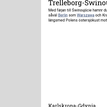
Trelleborg-Świno
Med färjan till Świnoujście hamnr du
såväl
Berlin
som
Warszawa
och Kra
längsmed Polens östersjökust mot G
Karlskrona-Gdynia