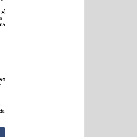
 så
a
una
 en
.
n
nda