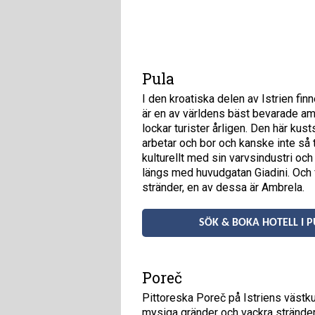
Pula
I den kroatiska delen av Istrien fi
är en av världens bäst bevarade amf
lockar turister årligen. Den här kus
arbetar och bor och kanske inte så 
kulturellt med sin varvsindustri och
längs med huvudgatan Giadini. Och 
stränder, en av dessa är Ambrela.
SÖK & BOKA HOTELL I P
Poreč
Pittoreska Poreč på Istriens västkus
mysiga gränder och vackra strände