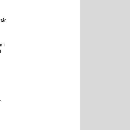
tår
r i
g
r