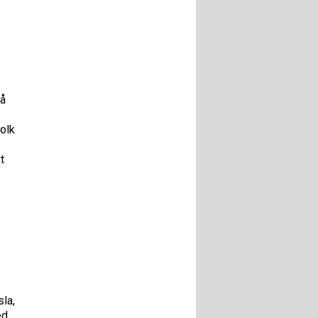
så
folk
t
sla,
ed