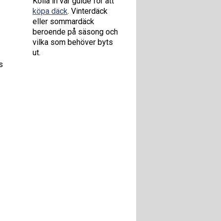
Kolla in vår guide för att
köpa däck
. Vinterdäck
eller sommardäck
beroende på säsong och
vilka som behöver byts
ut.
s