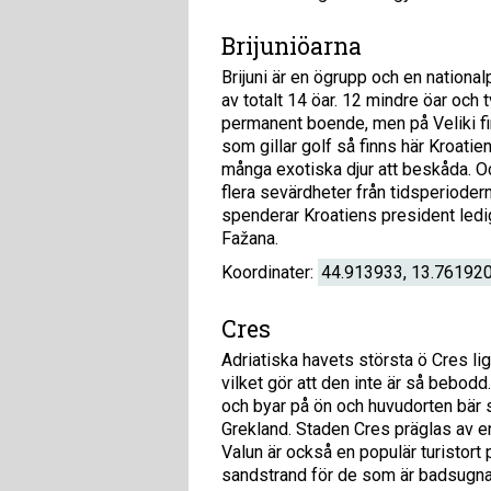
Brijuniöarna
Brijuni är en ögrupp och en nationa
av totalt 14 öar. 12 mindre öar och t
permanent boende, men på Veliki fi
som gillar golf så finns här Kroati
många exotiska djur att beskåda. O
flera sevärdheter från tidsperiodern
spenderar Kroatiens president ledig
Fažana.
Koordinater:
44.913933, 13.76192
Cres
Adriatiska havets största ö Cres li
vilket gör att den inte är så bebodd
och byar på ön och huvudorten bär
Grekland. Staden Cres präglas av e
Valun är också en populär turistort p
sandstrand för de som är badsugna.