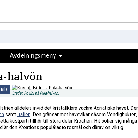
Avdelningsmeny
la-halvön
Bila
Staden Rovinj på Pula-halvön.
strien alldeles invid det kristallklara vackra Adriatiska havet. De
en
samt
Italien
. Den gränsar mot havsvikar såsom Vendigbukten,
ta kustparti tillhör till stora delar Kroatien. Hit söker sig många
id är den Kroatiens populäraste resmål och därav en viktig