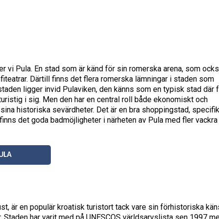
nner vi Pula. En stad som är känd för sin romerska arena, som ock
iteatrar. Därtill finns det flera romerska lämningar i staden som
tstaden ligger invid Pulaviken, den känns som en typisk stad där 
turistig i sig. Men den har en central roll både ekonomiskt och
 sina historiska sevärdheter. Det är en bra shoppingstad, specifik
finns det goda badmöjligheter i närheten av Pula med fler vackra
ULA
t, är en populär kroatisk turistort tack vare sin förhistoriska kän
r. Staden har varit med på UNESCOS världsarvslista sen 1997 m