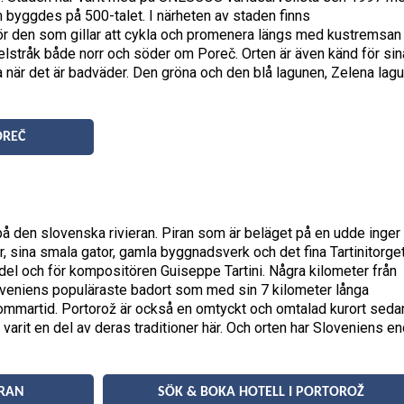
 byggdes på 500-talet. I närheten av staden finns
ör den som gillar att cykla och promenera längs med kustremsan
elstråk både norr och söder om Poreč. Orten är även känd för sin
a när det är badväder. Den gröna och den blå lagunen, Zelena lag
OREČ
på den slovenska rivieran. Piran som är beläget på en udde inger
, sina smala gator, gamla byggnadsverk och det fina Tartinitorget
del och för kompositören Guiseppe Tartini. Några kilometer från
Sloveniens populäraste badort som med sin 7 kilometer långa
ommartid. Portorož är också en omtyckt och omtalad kurort seda
e varit en del av deras traditioner här. Och orten har Sloveniens e
IRAN
SÖK & BOKA HOTELL I PORTOROŽ