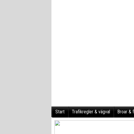
Start
Trafikregler & vägval
Broar & f