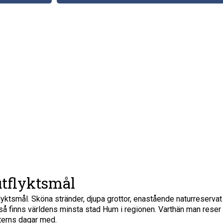
utflyktsmål
flyktsmål. Sköna stränder, djupa grottor, enastående naturreservat
 så finns världens minsta stad Hum i regionen. Varthän man reser
sterns dagar med.