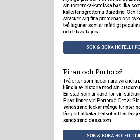
sin romerska-katolska basilika som
kalkstensgrottorna Baredine. Och f
sträcker sig fina promenad och cyk
två laguner som är måttligt populär
och Plava laguna.
SÖK & BOKA HOTELL I P
Piran och Portorož
Två orter som ligger nära varandra 
känsla av historia med sin stadsmur
En stad som är känd för sin salthan
Piran finner vid Portorož. Det är 
sandstrand lockar många turister s
lång tid tillbaka. Hälsobad har läng
sandstrand dessutom.
SÖK & BOKA HOTELL I P