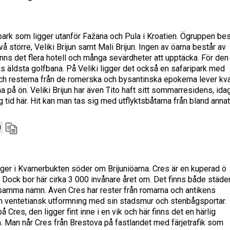
lpark som ligger utanför Fažana och Pula i Kroatien. Ögruppen bes
vå större, Veliki Brijun samt Mali Brijun. Ingen av öarna består av
nns det flera hotell och många sevärdheter att upptäcka. För den
ens äldsta golfbana. På Veliki ligger det också en safaripark med
ch resterna från de romerska och bysantinska epokerna lever kva
a på ön. Veliki Brijun har även Tito haft sitt sommarresidens, ida
 tid här. Hit kan man tas sig med utflyktsbåtarna från bland annat
0
gger i Kvarnerbukten söder om Brijuniöarna. Cres är en kuperad ö
. Dock bor här cirka 3 000 invånare året om. Det finns både städe
 samma namn. Även Cres har rester från romarna och antikens
n ventetiansk utformning med sin stadsmur och stenbågsportar.
å Cres, den ligger fint inne i en vik och här finns det en härlig
 Man når Cres från Brestova på fastlandet med färjetrafik som