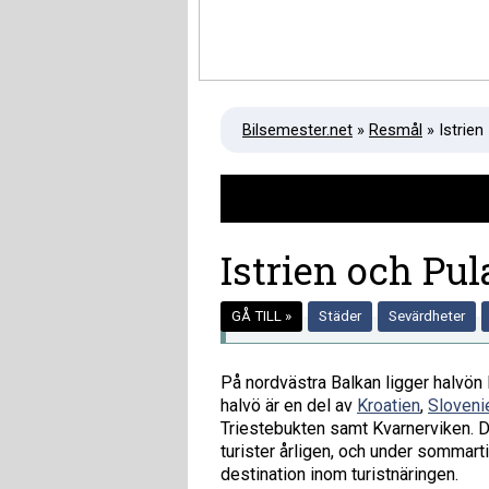
Bilsemester.net
»
Resmål
» Istrien
Istrien och Pu
GÅ TILL »
Städer
Sevärdheter
På nordvästra Balkan ligger halvön I
halvö är en del av
Kroatien
,
Sloveni
Triestebukten samt Kvarnerviken. Det
turister årligen, och under sommart
destination inom turistnäringen.