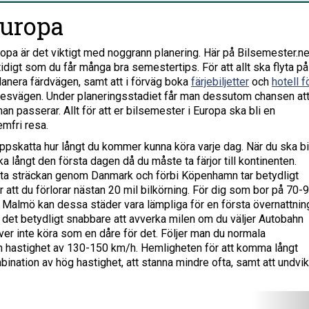
Europa
opa är det viktigt med noggrann planering. Här på Bilsemester.ne
idigt som du får många bra semestertips. För att allt ska flyta på
planera färdvägen, samt att i förväg boka
färjebiljetter
och
hotell f
esvägen. Under planeringsstadiet får man dessutom chansen at
n passerar. Allt för att er bilsemester i Europa ska bli en
mfri resa.
uppskatta hur långt du kommer kunna köra varje dag. När du ska bil
a långt den första dagen då du måste ta färjor till kontinenten.
orta sträckan genom Danmark och förbi Köpenhamn tar betydligt
ör att du förlorar nästan 20 mil bilkörning. För dig som bor på 70-
 Malmö kan dessa städer vara lämpliga för en första övernattnin
en
 det betydligt snabbare att avverka milen om du väljer Autobahn
ör inte att man kallar Rhendalen för
er inte köra som en dåre för det. Följer man du normala
hen. Upptäcka ett 40-tal slott och pittoreska
 en hastighet av 130-150 km/h. Hemligheten för att komma långt
nation av hög hastighet, att stanna mindre ofta, samt att undvi