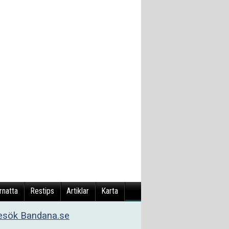
rnatta
Restips
Artiklar
Karta
esök Bandana.se