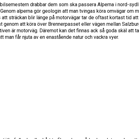
 bilsemestern drabbar dem som ska passera Alperna i nord-sydl
lien. Genom alperna gör geologin att man tvingas köra omvägar om 
 att sträckan blir länge på motorvägar tar de oftast kortast tid att
ast genom att köra över Brennerpasset eller vägen mellan Salzbur
ativen är motorväg. Däremot kan det finnas ack så goda skäl att ta
tt man får njuta av en enastående natur och vackra vyer.