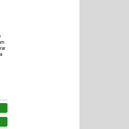
e
sam
rar
ra