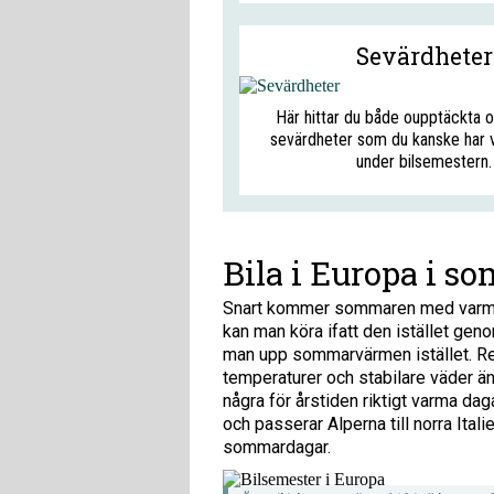
Sevärdheter
Här hittar du både oupptäckta 
sevärdheter som du kanske har v
under bilsemestern.
Bila i Europa i s
Snart kommer sommaren med varma d
kan man köra ifatt den istället gen
man upp sommarvärmen istället. R
temperaturer och stabilare väder än
några för årstiden riktigt varma da
och passerar Alperna till norra Itali
sommardagar.