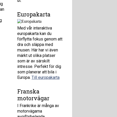
ut.
ig
man
Europakarta
g
Med vår interaktiva
europakarta kan du
förflytta fokus genom att
dra och släppa med
musen. Här har vi även
märkt ut olika platser
som är av särskilt
intresse. Perfekt för dig
som planerar att bila i
Europa.
Till europakarta
Franska
motorvägar
I Frankrike är många av
motorvägarna
avgiftsbelagda.