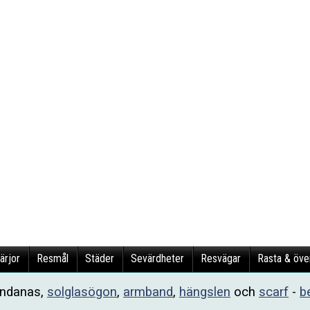
ärjor
Resmål
Städer
Sevärdheter
Resvägar
Rasta & öve
andanas,
solglasögon
,
armband
,
hängslen
och
scarf
-
b