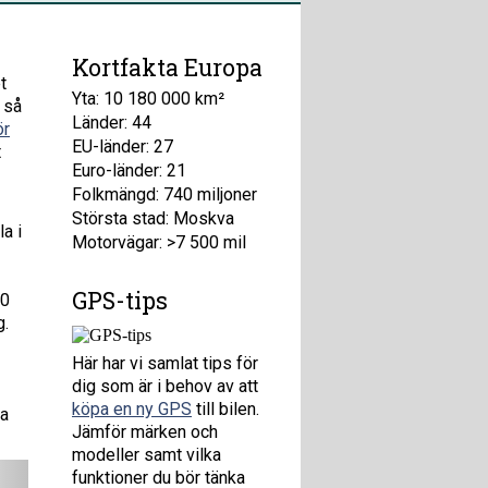
Kortfakta Europa
t
Yta: 10 180 000 km²
 så
Länder: 44
ör
EU-länder: 27
t
Euro-länder: 21
Folkmängd: 740 miljoner
Största stad: Moskva
a i
Motorvägar: >7 500 mil
GPS-tips
90
g.
Här har vi samlat tips för
dig som är i behov av att
köpa en ny GPS
till bilen.
ka
Jämför märken och
modeller samt vilka
funktioner du bör tänka