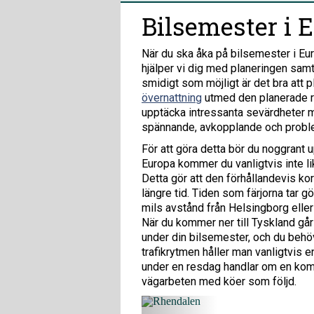
Bilsemester i 
När du ska åka på bilsemester i Eur
hjälper vi dig med planeringen samt
smidigt som möjligt är det bra att 
övernattning
utmed den planerade r
upptäcka intressanta sevärdheter ma
spännande, avkopplande och proble
För att göra detta bör du noggrant 
Europa kommer du vanligtvis inte lik
Detta gör att den förhållandevis k
längre tid. Tiden som färjorna tar g
mils avstånd från Helsingborg eller
Rhendal
När du kommer ner till Tyskland går
Det är inte f
under din bilsemester, och du behöv
romantiska R
trafikrytmen håller man vanligtvis
städer.
under en resdag handlar om en kombi
vägarbeten med köer som följd.