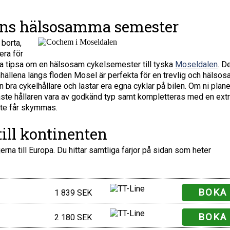
ns hälsosamma semester
borta,
era för
na tipsa om en hälsosam cykelsemester till tyska
Moseldalen
. D
llena längs floden Mosel är perfekta för en trevlig och hälso
 bra cykelhållare och lastar era egna cyklar på bilen. Om ni plane
 måste hållaren vara av godkänd typ samt kompletteras med en ext
inte får skymmas.
ill kontinenten
jerna till Europa. Du hittar samtliga färjor på sidan som heter
BOKA
1 839 SEK
BOKA
2 180 SEK