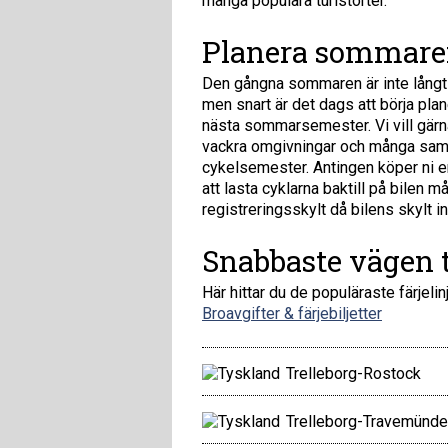
många populära turistorter.
Planera sommare
Den gångna sommaren är inte långt 
men snart är det dags att börja plan
nästa sommarsemester. Vi vill gär
vackra omgivningar och många samhä
cykelsemester. Antingen köper ni en
att lasta cyklarna baktill på bilen
registreringsskylt då bilens skylt 
Snabbaste vägen t
Här hittar du de populäraste färjelin
Broavgifter & färjebiljetter
Trelleborg-Rostock
Trelleborg-Travemünde