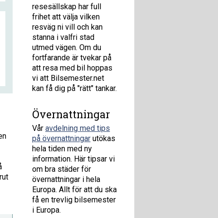
resesällskap har full
frihet att välja vilken
resväg ni vill och kan
stanna i valfri stad
utmed vägen. Om du
fortfarande är tvekar på
att resa med bil hoppas
vi att Bilsemester.net
kan få dig på "rätt" tankar.
Övernattningar
Vår
avdelning med tips
en
på övernattningar
utökas
hela tiden med ny
information. Här tipsar vi
å
om bra städer för
rut
övernattningar i hela
Europa. Allt för att du ska
få en trevlig bilsemester
i Europa.