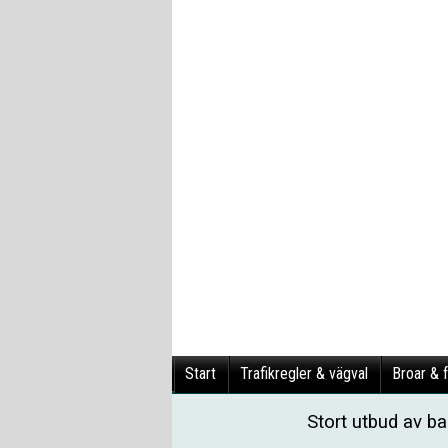
Start
Trafikregler & vägval
Broar & f
Stort utbud av b