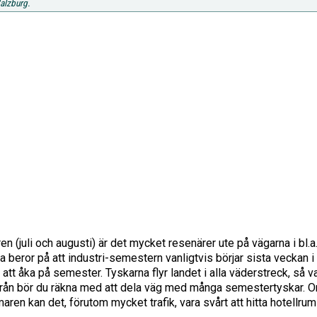
Salzburg.
(juli och augusti) är det mycket resenärer ute på vägarna i bl.a
ta beror på att industri-semestern vanligtvis börjar sista veckan i
 att åka på semester. Tyskarna flyr landet i alla väderstreck, så v
ärifrån bör du räkna med att dela väg med många semestertyskar. 
en kan det, förutom mycket trafik, vara svårt att hitta hotellrum