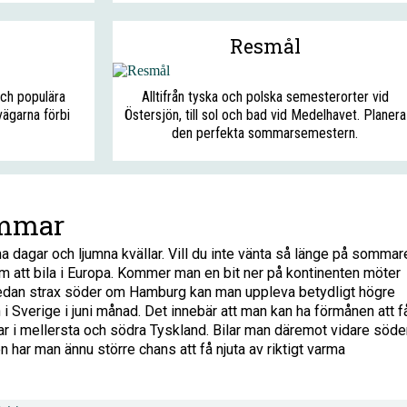
Resmål
och populära
Alltifrån tyska och polska semesterorter vid
ägarna förbi
Östersjön, till sol och bad vid Medelhavet. Planera
den perfekta sommarsemestern.
ommar
agar och ljumna kvällar. Vill du inte vänta så länge på sommar
om att bila i Europa. Kommer man en bit ner på kontinenten möter
edan strax söder om Hamburg kan man uppleva betydligt högre
 i Sverige i juni månad. Det innebär att man kan ha förmånen att f
gar i mellersta och södra Tyskland. Bilar man däremot vidare söde
en har man ännu större chans att få njuta av riktigt varma