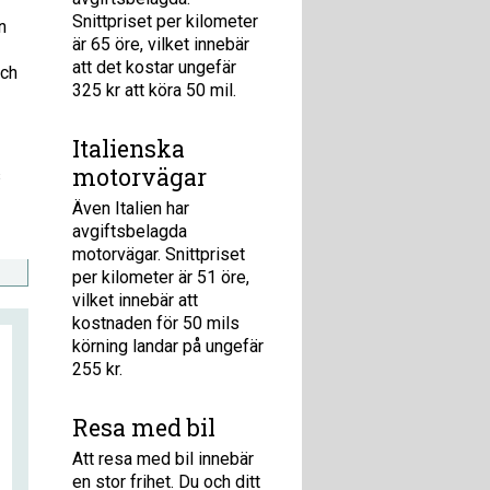
Snittpriset per kilometer
n
är 65 öre, vilket innebär
att det kostar ungefär
och
325 kr att köra 50 mil.
Italienska
motorvägar
s
Även Italien har
avgiftsbelagda
motorvägar. Snittpriset
per kilometer är 51 öre,
vilket innebär att
kostnaden för 50 mils
körning landar på ungefär
255 kr.
Resa med bil
Att resa med bil innebär
en stor frihet. Du och ditt