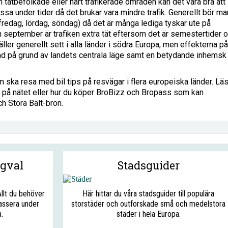
 tätbefolkade eller hårt trafikerade områden kan det vara bra att
ssa under tider då det brukar vara mindre trafik. Generellt bör ma
redag, lördag, söndag) då det är många lediga tyskar ute på
ch september är trafiken extra tät eftersom det är semestertider 
ler generellt sett i alla länder i södra Europa, men effekterna på
land på grund av landets centrala läge samt en betydande inhemsk
m ska resa med bil tips på resvägar i flera europeiska länder. Lä
er på nätet eller hur du köper BroBizz och Bropass som kan
 Stora Bält-bron.
ägval
Stadsguider
Allt du behöver
Här hittar du våra stadsguider till populära
assera under
storstäder och outforskade små och medelstora
.
städer i hela Europa.