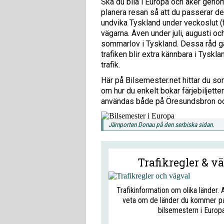
Ska du bila i Europa och åker genom
planera resan så att du passerar de
undvika Tyskland under veckoslut (f
vägarna. Även under juli, augusti o
sommarlov i Tyskland. Dessa råd gäl
trafiken blir extra kännbara i Tysk
trafik.
Här på Bilsemester.net hittar du so
om hur du enkelt bokar färjebiljett
användas både på Öresundsbron och
Järnporten Donau på den serbiska sidan.
Trafikregler & v
Trafikinformation om olika länder. 
veta om de länder du kommer p
bilsemestern i Europa