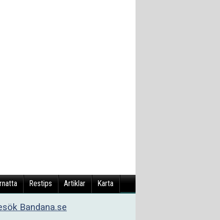
rnatta
Restips
Artiklar
Karta
esök Bandana.se