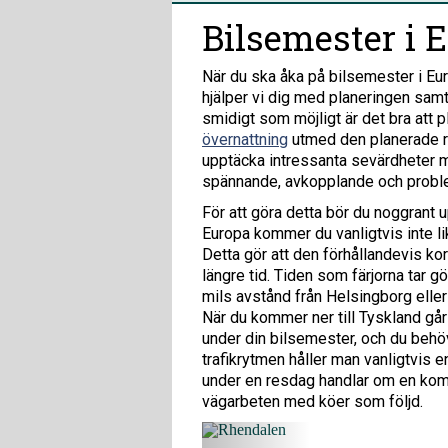
Bilsemester i 
När du ska åka på bilsemester i Eur
hjälper vi dig med planeringen samt
smidigt som möjligt är det bra att 
övernattning
utmed den planerade r
upptäcka intressanta sevärdheter ma
spännande, avkopplande och proble
För att göra detta bör du noggrant 
Europa kommer du vanligtvis inte lik
Detta gör att den förhållandevis k
längre tid. Tiden som färjorna tar g
mils avstånd från Helsingborg eller
Rhendal
När du kommer ner till Tyskland går
Det är inte f
under din bilsemester, och du behöv
romantiska R
trafikrytmen håller man vanligtvis
städer.
under en resdag handlar om en kombi
vägarbeten med köer som följd.