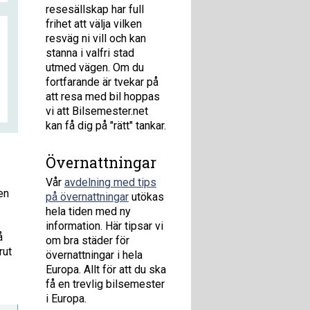
resesällskap har full
frihet att välja vilken
resväg ni vill och kan
stanna i valfri stad
utmed vägen. Om du
fortfarande är tvekar på
att resa med bil hoppas
vi att Bilsemester.net
kan få dig på "rätt" tankar.
Övernattningar
Vår
avdelning med tips
en
på övernattningar
utökas
hela tiden med ny
information. Här tipsar vi
å
om bra städer för
rut
övernattningar i hela
Europa. Allt för att du ska
få en trevlig bilsemester
i Europa.