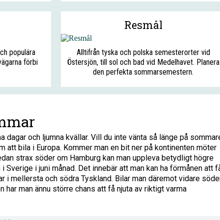
Resmål
och populära
Alltifrån tyska och polska semesterorter vid
ägarna förbi
Östersjön, till sol och bad vid Medelhavet. Planera
den perfekta sommarsemestern.
ommar
agar och ljumna kvällar. Vill du inte vänta så länge på sommar
om att bila i Europa. Kommer man en bit ner på kontinenten möter
edan strax söder om Hamburg kan man uppleva betydligt högre
 i Sverige i juni månad. Det innebär att man kan ha förmånen att f
gar i mellersta och södra Tyskland. Bilar man däremot vidare söde
en har man ännu större chans att få njuta av riktigt varma