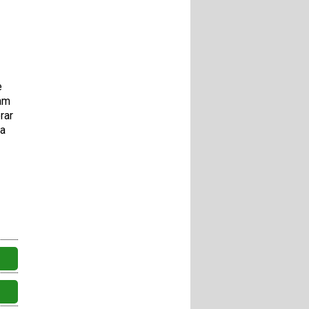
e
sam
rar
ra