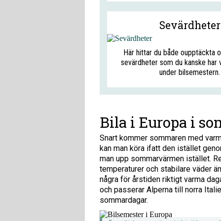
Sevärdheter
Här hittar du både oupptäckta 
sevärdheter som du kanske har v
under bilsemestern.
Bila i Europa i s
Snart kommer sommaren med varma d
kan man köra ifatt den istället gen
man upp sommarvärmen istället. R
temperaturer och stabilare väder än
några för årstiden riktigt varma da
och passerar Alperna till norra Itali
sommardagar.