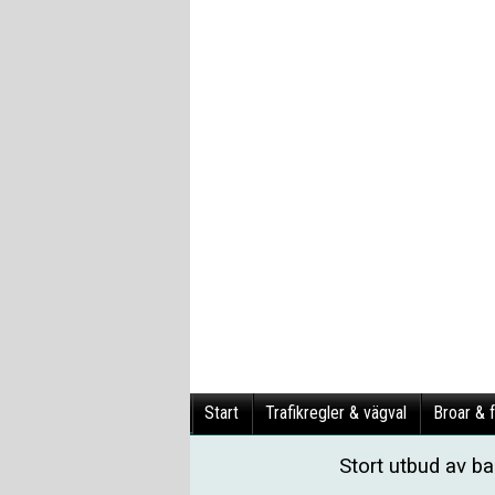
Start
Trafikregler & vägval
Broar & f
Stort utbud av b