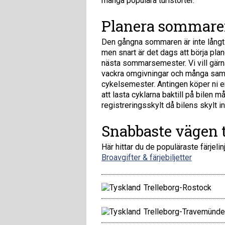
många populära turistorter.
Planera sommare
Den gångna sommaren är inte långt 
men snart är det dags att börja plan
nästa sommarsemester. Vi vill gär
vackra omgivningar och många samhä
cykelsemester. Antingen köper ni en
att lasta cyklarna baktill på bilen
registreringsskylt då bilens skylt 
Snabbaste vägen t
Här hittar du de populäraste färjelin
Broavgifter & färjebiljetter
Trelleborg-Rostock
Trelleborg-Travemünde