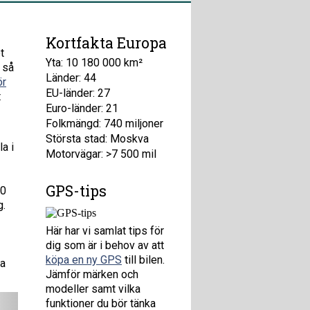
Kortfakta Europa
t
Yta: 10 180 000 km²
 så
Länder: 44
ör
EU-länder: 27
t
Euro-länder: 21
Folkmängd: 740 miljoner
Största stad: Moskva
a i
Motorvägar: >7 500 mil
GPS-tips
90
g.
Här har vi samlat tips för
dig som är i behov av att
köpa en ny GPS
till bilen.
ka
Jämför märken och
modeller samt vilka
funktioner du bör tänka