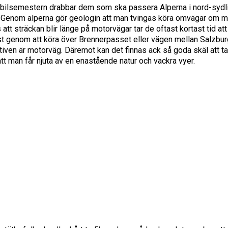
 bilsemestern drabbar dem som ska passera Alperna i nord-sydl
lien. Genom alperna gör geologin att man tvingas köra omvägar om 
 att sträckan blir länge på motorvägar tar de oftast kortast tid att
ast genom att köra över Brennerpasset eller vägen mellan Salzbur
ativen är motorväg. Däremot kan det finnas ack så goda skäl att ta
tt man får njuta av en enastående natur och vackra vyer.