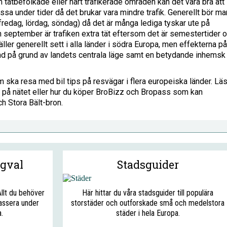
 tätbefolkade eller hårt trafikerade områden kan det vara bra att
ssa under tider då det brukar vara mindre trafik. Generellt bör ma
redag, lördag, söndag) då det är många lediga tyskar ute på
ch september är trafiken extra tät eftersom det är semestertider 
ler generellt sett i alla länder i södra Europa, men effekterna på
land på grund av landets centrala läge samt en betydande inhemsk
m ska resa med bil tips på resvägar i flera europeiska länder. Lä
er på nätet eller hur du köper BroBizz och Bropass som kan
 Stora Bält-bron.
ägval
Stadsguider
Allt du behöver
Här hittar du våra stadsguider till populära
assera under
storstäder och outforskade små och medelstora
.
städer i hela Europa.