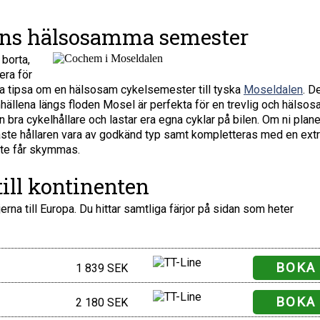
ns hälsosamma semester
borta,
era för
na tipsa om en hälsosam cykelsemester till tyska
Moseldalen
. D
llena längs floden Mosel är perfekta för en trevlig och hälso
 bra cykelhållare och lastar era egna cyklar på bilen. Om ni plane
 måste hållaren vara av godkänd typ samt kompletteras med en ext
inte får skymmas.
ill kontinenten
jerna till Europa. Du hittar samtliga färjor på sidan som heter
BOKA
1 839 SEK
BOKA
2 180 SEK