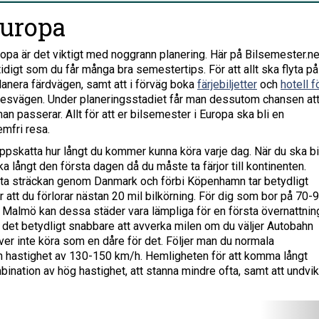
Europa
opa är det viktigt med noggrann planering. Här på Bilsemester.ne
idigt som du får många bra semestertips. För att allt ska flyta på
planera färdvägen, samt att i förväg boka
färjebiljetter
och
hotell f
esvägen. Under planeringsstadiet får man dessutom chansen at
n passerar. Allt för att er bilsemester i Europa ska bli en
mfri resa.
uppskatta hur långt du kommer kunna köra varje dag. När du ska bil
a långt den första dagen då du måste ta färjor till kontinenten.
orta sträckan genom Danmark och förbi Köpenhamn tar betydligt
ör att du förlorar nästan 20 mil bilkörning. För dig som bor på 70-
 Malmö kan dessa städer vara lämpliga för en första övernattnin
en
 det betydligt snabbare att avverka milen om du väljer Autobahn
ör inte att man kallar Rhendalen för
er inte köra som en dåre för det. Följer man du normala
hen. Upptäcka ett 40-tal slott och pittoreska
 en hastighet av 130-150 km/h. Hemligheten för att komma långt
nation av hög hastighet, att stanna mindre ofta, samt att undvi