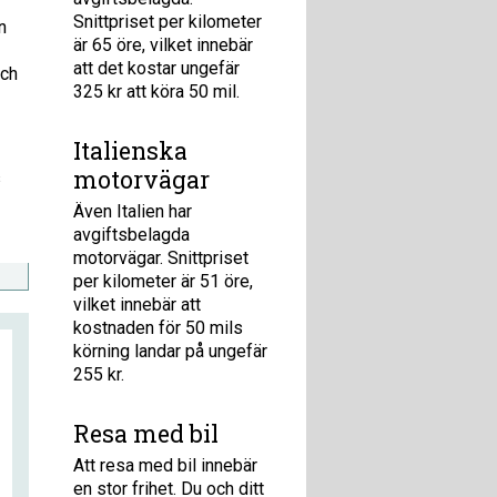
Snittpriset per kilometer
n
är 65 öre, vilket innebär
att det kostar ungefär
och
325 kr att köra 50 mil.
Italienska
motorvägar
s
Även Italien har
avgiftsbelagda
motorvägar. Snittpriset
per kilometer är 51 öre,
vilket innebär att
kostnaden för 50 mils
körning landar på ungefär
255 kr.
Resa med bil
Att resa med bil innebär
en stor frihet. Du och ditt