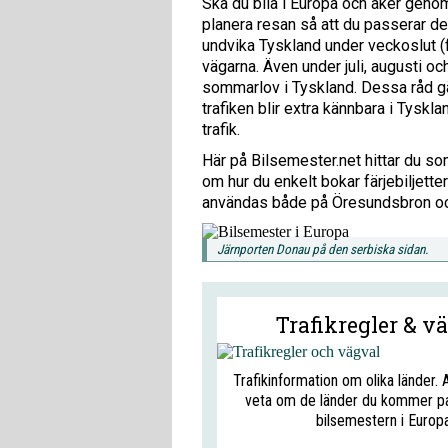
Ska du bila i Europa och åker genom
planera resan så att du passerar de
undvika Tyskland under veckoslut (f
vägarna. Även under juli, augusti o
sommarlov i Tyskland. Dessa råd gäl
trafiken blir extra kännbara i Tysk
trafik.
Här på Bilsemester.net hittar du so
om hur du enkelt bokar färjebiljett
användas både på Öresundsbron och
Järnporten Donau på den serbiska sidan.
Trafikregler & v
Trafikinformation om olika länder. 
veta om de länder du kommer p
bilsemestern i Europa