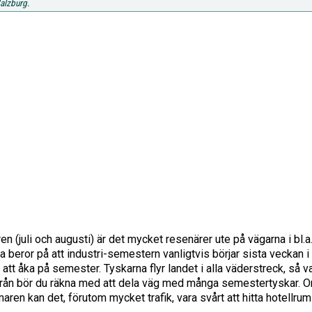
Salzburg.
(juli och augusti) är det mycket resenärer ute på vägarna i bl.a
ta beror på att industri-semestern vanligtvis börjar sista veckan i
 att åka på semester. Tyskarna flyr landet i alla väderstreck, så v
ärifrån bör du räkna med att dela väg med många semestertyskar. 
en kan det, förutom mycket trafik, vara svårt att hitta hotellrum