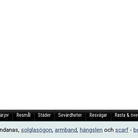
ärjor
Resmål
Städer
Sevärdheter
Resvägar
Rasta & öve
andanas,
solglasögon
,
armband
,
hängslen
och
scarf
-
b